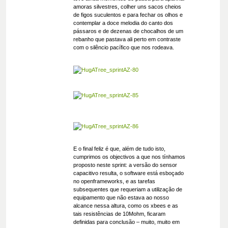
amoras silvestres, colher uns sacos cheios
de figos suculentos e para fechar os olhos e
contemplar a doce melodia do canto dos
pássaros e de dezenas de chocalhos de um
rebanho que pastava ali perto em contraste
com o silêncio pacífico que nos rodeava.
E o final feliz é que, além de tudo isto,
cumprimos os objectivos a que nos tínhamos
proposto neste sprint: a versão do sensor
capacitivo resulta, o software está esboçado
no openframeworks, e as tarefas
subsequentes que requeriam a utilização de
equipamento que não estava ao nosso
alcance nessa altura, como os xbees e as
tais resistências de 10Mohm, ficaram
definidas para conclusão – muito, muito em