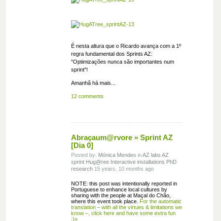
É nesta altura que o Ricardo avança com a 1º
regra fundamental dos Sprints AZ:
"Optimizações nunca são importantes num
sprint"!
Amanhã há mais...
12 comments
Abraçaum@rvore » Sprint AZ
[Dia 0]
Posted by:
Mónica Mendes
in
AZ labs
AZ
sprint
Hug@ree
Interactive installations
PhD
research
15 years, 10 months ago
NOTE: this post was intentionally reported in
Portuguese to enhance local cultures by
sharing with the people at Maçal do Chão,
where this event took place.
For the automatic
translation – with all the virtues & limitations we
know –, click here and have some extra fun
;)»