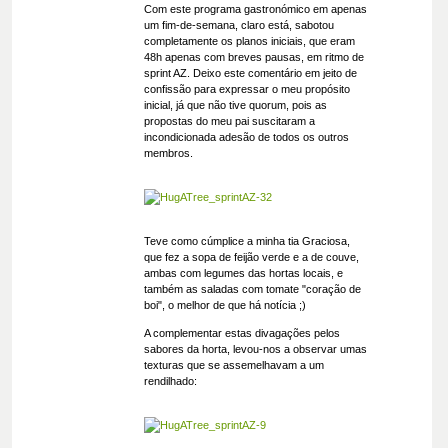
Com este programa gastronómico em apenas
um fim-de-semana, claro está, sabotou
completamente os planos iniciais, que eram
48h apenas com breves pausas, em ritmo de
sprint AZ. Deixo este comentário em jeito de
confissão para expressar o meu propósito
inicial, já que não tive quorum, pois as
propostas do meu pai suscitaram a
incondicionada adesão de todos os outros
membros.
Teve como cúmplice a minha tia Graciosa,
que fez a sopa de feijão verde e a de couve,
ambas com legumes das hortas locais, e
também as saladas com tomate "coração de
boi", o melhor de que há notícia ;)
A complementar estas divagações pelos
sabores da horta, levou-nos a observar umas
texturas que se assemelhavam a um
rendilhado: