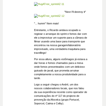
"Next I'll destroy it"
"... humm" Nem mais!
Entretanto, o Ricardo andava ocupado a
registar o arranque do sprint e fomos dar com
ele a improvisar um suporte para a câmara de
filmar usando uma base para transporte que
encontrou na nossa garagem/laboratório
improvisado, uma verdadeira traquitana para
travellings!
Por essa altura, alguns estômagos já estava a
dar horas e fomos chamados para a mesa
onde fomos presenteados com um delicioso
guisado de javali, que prometia arruinar
completamente a nossa produtividade para a
tarde.
Logo a seguir chegou o André, um dos
nossos colaboradores locais, que nos falou
da sua experiência recente como operador de
comunicações do nº 117 do projecto de
prevenção da Afocelca (grupo Portucel,
Soporcel, Caima e Celby).