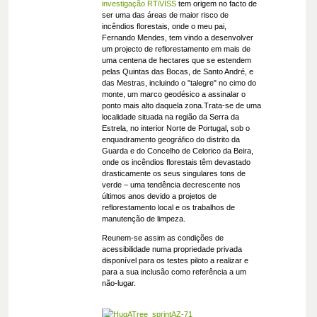
investigação RTiVISS
tem origem no facto de
ser uma das áreas de maior risco de
incêndios florestais, onde o meu pai,
Fernando Mendes, tem vindo a desenvolver
um projecto de reflorestamento em mais de
uma centena de hectares que se estendem
pelas Quintas das Bocas, de Santo André, e
das Mestras, incluindo o "talegre" no cimo do
monte, um marco geodésico a assinalar o
ponto mais alto daquela zona.Trata-se de uma
localidade situada na região da Serra da
Estrela, no interior Norte de Portugal, sob o
enquadramento geográfico do distrito da
Guarda e do Concelho de Celorico da Beira,
onde os incêndios florestais têm devastado
drasticamente os seus singulares tons de
verde – uma tendência decrescente nos
últimos anos devido a projetos de
reflorestamento local e os trabalhos de
manutenção de limpeza.
Reunem-se assim as condições de
acessibilidade numa propriedade privada
disponível para os testes piloto a realizar e
para a sua inclusão como referência a um
não-lugar.