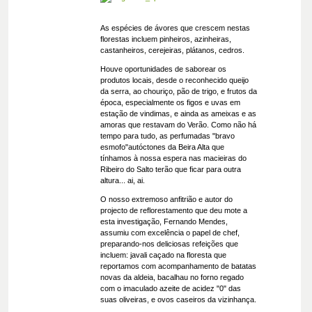
As espécies de ávores que crescem nestas
florestas incluem pinheiros, azinheiras,
castanheiros, cerejeiras, plátanos, cedros.
Houve oportunidades de saborear os
produtos locais, desde o reconhecido queijo
da serra, ao chouriço, pão de trigo, e frutos da
época, especialmente os figos e uvas em
estação de vindimas, e ainda as ameixas e as
amoras que restavam do Verão. Como não há
tempo para tudo, as perfumadas "bravo
esmofo"autóctones da Beira Alta que
tínhamos à nossa espera nas macieiras do
Ribeiro do Salto terão que ficar para outra
altura... ai, ai.
O nosso extremoso anfitrião e autor do
projecto de reflorestamento que deu mote a
esta investigação, Fernando Mendes,
assumiu com excelência o papel de chef,
preparando-nos deliciosas refeições que
incluem: javali caçado na floresta que
reportamos com acompanhamento de batatas
novas da aldeia, bacalhau no forno regado
com o imaculado azeite de acidez "0" das
suas oliveiras, e ovos caseiros da vizinhança.