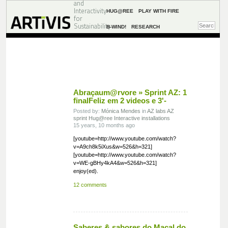
and
Interactivity
HUG@REE
PLAY WITH FIRE
for
Sustainability
B-WIND!
RESEARCH
Abraçaum@rvore » Sprint AZ: 1
finalFeliz em 2 videos e 3'-
Posted by:
Mónica Mendes
in
AZ labs
AZ
sprint
Hug@ree
Interactive installations
15 years, 10 months ago
[youtube=http://www.youtube.com/watch?
v=A9ch8k5iXus&w=526&h=321]
[youtube=http://www.youtube.com/watch?
v=WE-gBHy4kA4&w=526&h=321]
enjoy(ed).
12 comments
Saberes & sabores do Maçal do