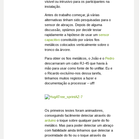
visivel ou intrusivo para os participantes na
instalação.
Antes do trabalho começar, já várias
alternativas tinham sido pesquisadas para o
sensor de abraços. Depois de alguma
discussão, optámos por decidir testar
rapidamente a hipótese de usar um
sensor
capacitivo
constituído por vários fios
metálicos colocados verticalmente sobre o
tronco da árvore.
Para obter os fios metálicos, o João e o
Pedro
descarnaram um cabo RJ-45 que havia à
mão para usar como fonte de fio unifilar. Eu e
o Ricardo excluímo-nos dessa tarefa,
tinhamos muitos registos a fazer e
documentação a processar – uff!
Os primeiros testes foram animadores,
conseguindo facilmente detectar através do
arduino
o toque sobre qualquer parte do fio
metálico. Mas para poder detectar um abraço
com fiabilidade ainda tinhamos que detectar a
proximidade do fio ou o toque através da