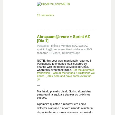
12 comments
Abraçaum@rvore » Sprint AZ
[Dia 1]
Posted by:
Mónica Mendes
in
AZ labs
AZ
sprint
Hug@ree
Interactive installations
PhD
research
15 years, 10 months ago
NOTE: this post was intentionally reported in
Portuguese to enhance local cultures by
sharing with the people at Maçal do Chão,
where this event took place.
For the automatic
translation – with all the virtues & limitations we
know –, click here and have some extra fun
;)»
---
Manhã do primeiro dia do Sprint: altura ideal
para reunir a equipa e planear os próximos
passos.
A primeira questão a resolver era como
detectar o abraço à arvore usando o material
disponível e sem tornar o sensor demasiado