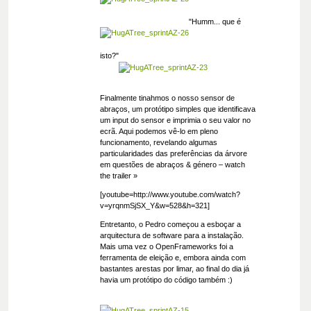
"Humm... que é
isto?"
Finalmente tinahmos o nosso sensor de
abraços, um protótipo simples que identificava
um input do sensor e imprimia o seu valor no
ecrã. Aqui podemos vê-lo em pleno
funcionamento, revelando algumas
particularidades das preferências da árvore
em questões de abraços & género – watch
the trailer »
[youtube=http://www.youtube.com/watch?
v=yrqnmSjSX_Y&w=528&h=321]
Entretanto, o Pedro começou a esboçar a
arquitectura de software para a instalação.
Mais uma vez o OpenFrameworks foi a
ferramenta de eleição e, embora ainda com
bastantes arestas por limar, ao final do dia já
havia um protótipo do código também :)