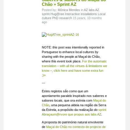
Chão » Sprint AZ
Posted by:
Mónica Mendes
in
AZ labs
AZ
sprint
Hug@ree
Interactive installations
Local
culture
PhD research
15 years, 10 months
ago
NOTE: this post was intentionally reported in
Portuguese to enhance local cultures by
sharing with the people at Maçal do Chão,
where this event took place.
For the automatic
translation – with all the virtues & limitations we
know –, click here and have some extra fun
;)»
---
Estes registos são como que um
apontamento paralelo inspirado nos saberes e
sabores locais, que ora estreia com
Maçal do
Chão
, uma pequena aldeia na região da Serra
da Estrela, a propósito da realização do
sprint
Abraçaum@rvore que propus aos labs AZ
.
A proposta do património natural envolvente
de
Maçal do Chão no contexto do projecto de