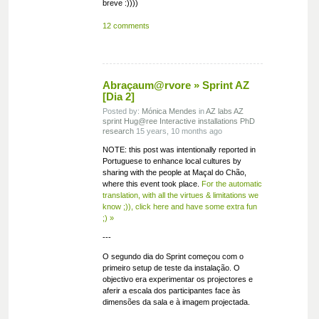
breve :))))
12 comments
Abraçaum@rvore » Sprint AZ
[Dia 2]
Posted by:
Mónica Mendes
in
AZ labs
AZ
sprint
Hug@ree
Interactive installations
PhD
research
15 years, 10 months ago
NOTE: this post was intentionally reported in
Portuguese to enhance local cultures by
sharing with the people at Maçal do Chão,
where this event took place.
For the automatic
translation, with all the virtues & limitations we
know ;)), click here and have some extra fun
;) »
---
O segundo dia do Sprint começou com o
primeiro setup de teste da instalação. O
objectivo era experimentar os projectores e
aferir a escala dos participantes face às
dimensões da sala e à imagem projectada.