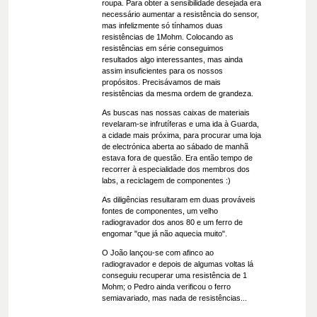
roupa. Para obter a sensibilidade desejada era
necessário aumentar a resistência do sensor,
mas infelizmente só tínhamos duas
resistências de 1Mohm. Colocando as
resistências em série conseguimos
resultados algo interessantes, mas ainda
assim insuficientes para os nossos
propósitos. Precisávamos de mais
resistências da mesma ordem de grandeza.
As buscas nas nossas caixas de materiais
revelaram-se infrutíferas e uma ida à Guarda,
a cidade mais próxima, para procurar uma loja
de electrónica aberta ao sábado de manhã
estava fora de questão. Era então tempo de
recorrer à especialidade dos membros dos
labs, a reciclagem de componentes :)
As diligências resultaram em duas prováveis
fontes de componentes, um velho
radiogravador dos anos 80 e um ferro de
engomar "que já não aquecia muito".
O João lançou-se com afinco ao
radiogravador e depois de algumas voltas lá
conseguiu recuperar uma resistência de 1
Mohm; o Pedro ainda verificou o ferro
semiavariado, mas nada de resistências...