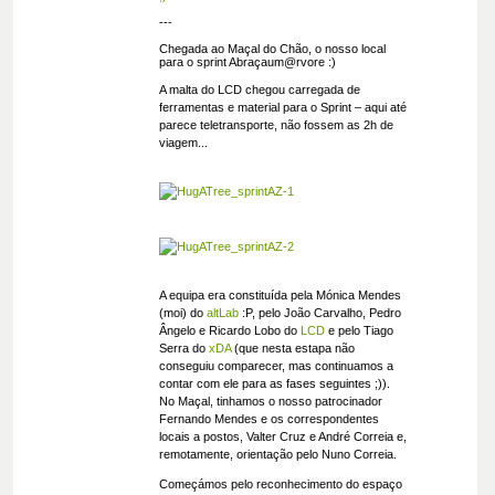
---
Chegada ao Maçal do Chão, o nosso local
para o sprint Abraçaum@rvore :)
A malta do LCD chegou carregada de
ferramentas e material para o Sprint – aqui até
parece teletransporte, não fossem as 2h de
viagem...
A equipa era constituída pela Mónica Mendes
(moi) do
altLab
:P, pelo João Carvalho, Pedro
Ângelo e Ricardo Lobo do
LCD
e pelo Tiago
Serra do
xDA
(que nesta estapa não
conseguiu comparecer, mas continuamos a
contar com ele para as fases seguintes ;)).
No Maçal, tinhamos o nosso patrocinador
Fernando Mendes e os correspondentes
locais a postos, Valter Cruz e André Correia e,
remotamente, orientação pelo Nuno Correia.
Começámos pelo reconhecimento do espaço